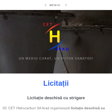
MENIU
UN MEDIU CURAT, UN VIITOR SANATOS!
Licitații
Licitație deschisă cu strigare
SC CET Hidrocarburi SA Arad organizează
licitație deschisă cu