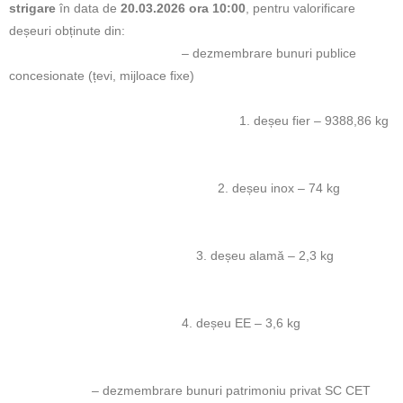
strigare
în data de
20.03.2026 ora 10:00
, pentru valorificare
deșeuri obținute din:
– dezmembrare bunuri publice
concesionate (țevi, mijloace fixe)
1. deșeu fier – 9388,86 kg
2. deșeu inox – 74 kg
3. deșeu alamă – 2,3 kg
4. deșeu EE – 3,6 kg
– dezmembrare bunuri patrimoniu privat SC CET