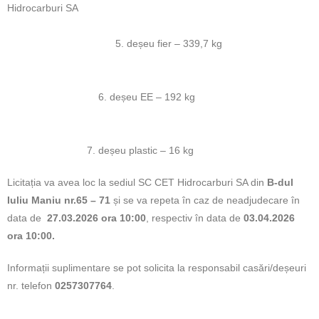
Hidrocarburi SA
5. deșeu fier – 339,7 kg
6. deșeu EE – 192 kg
7. deșeu plastic – 16 kg
Licitația va avea loc la sediul SC CET Hidrocarburi SA din
B-dul
Iuliu Maniu nr.65 – 71
și se va repeta în caz de neadjudecare în
data de
27.03.2026 ora 10:00
, respectiv în data de
0
3.04.2026
ora 10:00.
Informații suplimentare se pot solicita la responsabil casări/deșeuri
nr. telefon
0257307764
.