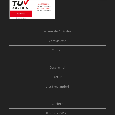
Ajutor de încălzire
Comunicate
Contact
Despre noi
Facturi
Listă restanțieri
Cariere
Politica GDPR