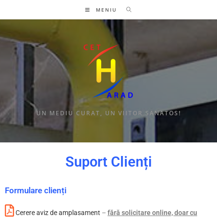
MENIU
UN MEDIU CURAT, UN VIITOR SANATOS!
Suport Clienți
Formulare clienți
Cerere aviz de amplasament
–
fără solicitare online, doar cu