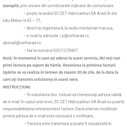
ștampilă
, prin oricare din următoarele mijloace de comunicare:
– poștă, la sediul SC CET Hidrocarburi SA Arad, B-dul
Iuliu Maniu nr.65 – 71,
– direct la registratură, la sediu menționat mai sus,
– e-mail la adresele: r.p@cetharad.ro,
abonati@cetharad.ro,
– fax la numărul 0257/270407.
Notă: În momentul în care ați aderat la acest serviciu, NU veți mai
primi factura pe suport de hârtie. Revenirea la primirea facturii
tipărite se va realiza în termen de maxim 30 de zile, de la data la
care ați transmis solicitarea în acest sens.
INSTRUCȚIUNI:
– În solicitarea dvs. trebuie să menționați adresa validă
de e-mail. În cazul unei erori, SC CET Hidrocarburi SA Arad nu poartă
responsabilitatea netransmiterii facturii. Dacă intervin modificări
privind adresa de e-mail este necesară o notificare,
– Factura este transmisă și poate fi vizualizată în