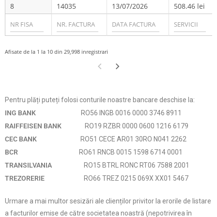
8
14035
13/07/2026
508.46
Afisate de la 1 la 10 din 29,998 inregistrari
Pentru plăți puteți folosi conturile noastre bancare deschise la:
ING BANK
RO56 INGB 0016 0000 3746 8911
RAIFFEISEN BANK
RO19 RZBR 0000 0600 1216 6179
CEC BANK
RO51 CECE AR01 30RO N041 2262
BCR
RO61 RNCB 0015 1598 6714 0001
TRANSILVANIA
RO15 BTRL RONC RT06 7588 2001
TREZORERIE
RO66 TREZ 0215 069X XX01 5467
Urmare a mai multor sesizări ale clienților privitor la erorile de listare
a facturilor emise de către societatea noastră (nepotrivirea în